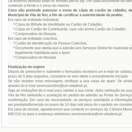
Os ficheiros deverão estar no formato pdf ou zip. Por cada documento de ident
contendo a frente e o verso do mesmo.
Caso não pretende autorizar o envio de cópia do cartão de cidadão, d
Municipal de Vila de Rei, a fim de certificar a autenticidade do pedido.
Em caso de entidade individual:
º Cópia do Bilhete de identidade ou Cartão de Cidadão;
º Cópia do Cartão de Contribuinte, caso não tenha Cartão de Cidadão;
º Comprovativo de Morada.
Em caso de entidade colectiva:
º Cartão de Identificação de Pessoa Colectiva;
º Documento que atesta que a adesão aos Serviços Online foi realizada
legalmente habilitada para o fazer;
º Comprovativo de Morada
Finalização do registo
Depois de preencher e submeter o formulário receberá um e-mail de validaç
prazo de 5 dias seguidos, considere-se sem efeito o procedimento iniciado.
Se não receber essa mensagem, verifique a sua caixa de spam. Se ainda 
através do e-mail servicosonline@cm-viladerei.pt.
Siga as instruções do e-mail para validar a sua conta. Após validação da su
Vila de Rei efetuarão a aceitação do pedido de adesão ao Portal de Serviç
confirmação. Em caso de necessidade, os serviços solicitarão a informaç
ser prestada/fornecida no prazo de 10 dias sob pena de o pedido ser conside
Em caso de dúvida, agradecemos que contacte os serviços da Câmara Municip
890 010 ou para o endereço eletrónico servicosonline@cm-viladerei.pt